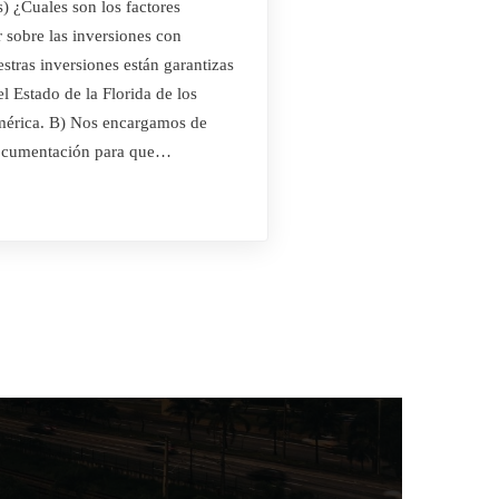
 ¿Cuales son los factores
 sobre las inversiones con
stras inversiones están garantizas
l Estado de la Florida de los
mérica. B) Nos encargamos de
Información
 documentación para que…
(+58) 4142418184
(+58) 4142418184
juanc.rosalesr@riquezatotal10.com
Estados Unidos / Venezuela