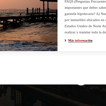
FAQS (Preguntas Frecuentes)
importantes que debes saber
garantía hipotecaria? A) Nue
por inmuebles ubicados en e
Estados Unidos de Norte A
Redes Sociales
ces Rápidos
realizar y tramitar toda la
Más información
s Juan Carlos Rosales?
ersiones
otal
o