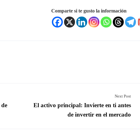
Comparte si te gusto la información
Redes Sociales
ces Rápidos
s Juan Carlos Rosales?
ersiones
otal
o
Next Post
 de
El activo principal: Invierte en ti antes
de invertir en el mercado
 RT10INVERSIONES. Todos los derechos reservados. Diseñado po