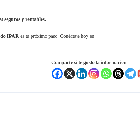
s seguros y rentables.
odo IPAR
es tu próximo paso. Conéctate hoy en
Comparte si te gusto la información
Redes Sociales
ces Rápidos
s Juan Carlos Rosales?
ersiones
otal