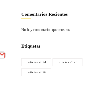
Comentarios Recientes
No hay comentarios que mostrar.
Etiquetas
noticias 2024
noticias 2025
Información
noticias 2026
(+58) 4142418184
(+58) 4142418184
juanc.rosalesr@riquezatotal10.com
Estados Unidos / Venezuela