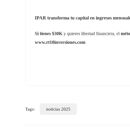
IPAR transforma tu capital en ingresos mensuale
Si tienes $30K
y quieres libertad financiera, el
mét
www.rt10inversiones.com
Enla
Llego el momento de rendir tu dinero en
Inicio
inversiones altamente rentables y con
¿Quién e
Tags:
noticias 2025
mínimo riesgo.
RT10 Inv
Riquezat